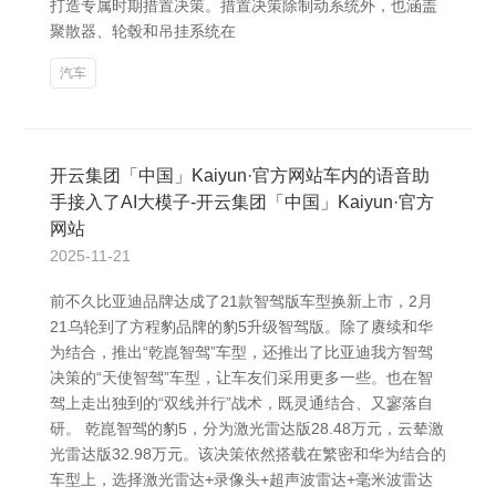
打造专属时期措置决策。措置决策除制动系统外，也涵盖
聚散器、轮毂和吊挂系统在
汽车
开云集团「中国」Kaiyun·官方网站车内的语音助
手接入了AI大模子-开云集团「中国」Kaiyun·官方
网站
2025-11-21
前不久比亚迪品牌达成了21款智驾版车型换新上市，2月
21乌轮到了方程豹品牌的豹5升级智驾版。除了赓续和华
为结合，推出“乾崑智驾”车型，还推出了比亚迪我方智驾
决策的“天使智驾”车型，让车友们采用更多一些。也在智
驾上走出独到的“双线并行”战术，既灵通结合、又寥落自
研。 乾崑智驾的豹5，分为激光雷达版28.48万元，云辇激
光雷达版32.98万元。该决策依然搭载在繁密和华为结合的
车型上，选择激光雷达+录像头+超声波雷达+毫米波雷达