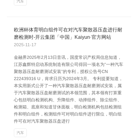
汽车
欧洲杯体育明白组件可在对汽车聚散器压盘进行耐
磨检测时-开云集团「中国」Kaiyun·官方网站
2025-11-17
金融界2025年2月13日音讯，国度常识产权局信息知道，
江苏鑫辉特启动系统制造有限公司得回一项名为“一种汽车
聚散器压盘耐磨测试安装”的专利，授权公告号CN
222439316 U，肯求日历为2024年3月。 专利提要知道，
本实用新式公开了一种汽车聚散器压盘耐磨测试安装，属
于汽车聚散器压盘耐磨测试的本领范围，其本领有打算重
心包括明白检测机构、升降组件、动掸组件、除尘组件、
检测箱、底座和知道甘休面板，明白检测机构包括检测组
件和明白组件，检测组件可对明白组件进行限位，明白组
件可在对汽车聚散器压盘进行
汽车