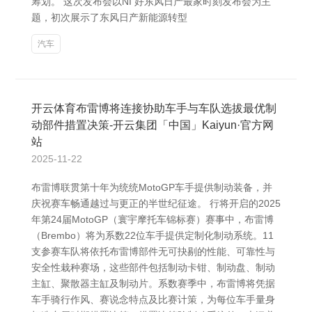
筹划。 这次发布会以NI 好东风日产最家时刻发布会为主
题，初次展示了东风日产新能源转型
汽车
开云体育布雷博将连接协助车手与车队选拔最优制
动部件措置决策-开云集团「中国」Kaiyun·官方网
站
2025-11-22
布雷博联贯第十年为统统MotoGP车手提供制动装备，并
庆祝赛车畅通越过与更正的半世纪征途。 行将开启的2025
年第24届MotoGP（寰宇摩托车锦标赛）赛事中，布雷博
（Brembo）将为系数22位车手提供定制化制动系统。11
支参赛车队将依托布雷博部件无可抉剔的性能、可靠性与
安全性栽种赛场，这些部件包括制动卡钳、制动盘、制动
主缸、聚散器主缸及制动片。系数赛季中，布雷博将凭据
车手骑行作风、赛说念特点及比赛计策，为每位车手量身