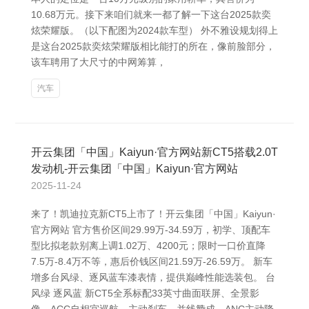
10.68万元。接下来咱们就来一都了解一下这台2025款奕
炫荣耀版。（以下配图为2024款车型） 外不雅设规划得上
是这台2025款奕炫荣耀版相比能打的所在，像前脸部分，
该车聘用了大尺寸的中网筹算，
汽车
开云集团「中国」Kaiyun·官方网站新CT5搭载2.0T
发动机-开云集团「中国」Kaiyun·官方网站
2025-11-24
来了！凯迪拉克新CT5上市了！开云集团「中国」Kaiyun·
官方网站 官方售价区间29.99万-34.59万，初学、顶配车
型比拟老款别离上调1.02万、4200元；限时一口价直降
7.5万-8.4万不等，惠后价钱区间21.59万-26.59万。 新车
增多台风绿、逐风蓝车漆表情，提供巅峰性能选装包。 台
风绿 逐风蓝 新CT5全系标配33英寸曲面联屏、全景影