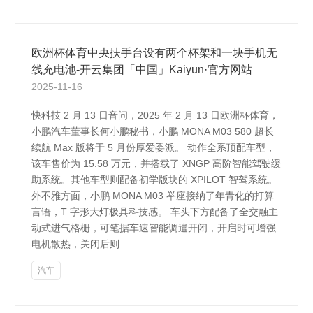
欧洲杯体育中央扶手台设有两个杯架和一块手机无
线充电池-开云集团「中国」Kaiyun·官方网站
2025-11-16
快科技 2 月 13 日音问，2025 年 2 月 13 日欧洲杯体育，
小鹏汽车董事长何小鹏秘书，小鹏 MONA M03 580 超长
续航 Max 版将于 5 月份厚爱委派。 动作全系顶配车型，
该车售价为 15.58 万元，并搭载了 XNGP 高阶智能驾驶缓
助系统。其他车型则配备初学版块的 XPILOT 智驾系统。
外不雅方面，小鹏 MONA M03 举座接纳了年青化的打算
言语，T 字形大灯极具科技感。 车头下方配备了全交融主
动式进气格栅，可笔据车速智能调遣开闭，开启时可增强
电机散热，关闭后则
汽车