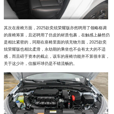
其次在座椅方面，2025款奕炫荣耀版亦然聘用了领略格调
的座椅筹算，且还聘用了仿皮的材质包裹，在触感上赫然仍
是相比紧密的，同期在座椅里面的填充物方面，2025款奕
炫荣耀版也相比柔滑，永劫期的乘坐也不会有太大的不适
感，而且碍于资本的截止，该车的座椅功能并不算很丰富，
关于这少许，信服环球仍是不错流畅的。