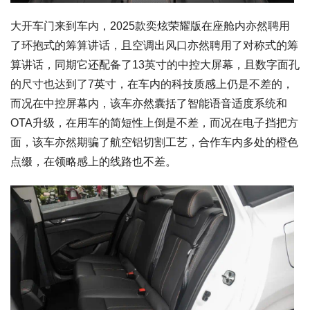
大开车门来到车内，2025款奕炫荣耀版在座舱内亦然聘用
了环抱式的筹算讲话，且空调出风口亦然聘用了对称式的筹
算讲话，同期它还配备了13英寸的中控大屏幕，且数字面孔
的尺寸也达到了7英寸，在车内的科技质感上仍是不差的，
而况在中控屏幕内，该车亦然囊括了智能语音适度系统和
OTA升级，在用车的简短性上倒是不差，而况在电子挡把方
面，该车亦然期骗了航空铝切割工艺，合作车内多处的橙色
点缀，在领略感上的线路也不差。