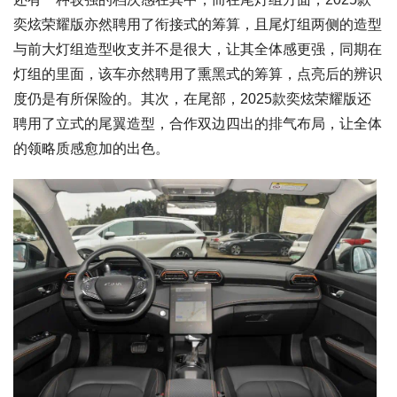
奕炫荣耀版亦然聘用了衔接式的筹算，且尾灯组两侧的造型
与前大灯组造型收支并不是很大，让其全体感更强，同期在
灯组的里面，该车亦然聘用了熏黑式的筹算，点亮后的辨识
度仍是有所保险的。其次，在尾部，2025款奕炫荣耀版还
聘用了立式的尾翼造型，合作双边四出的排气布局，让全体
的领略质感愈加的出色。