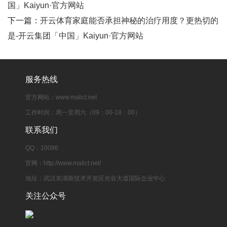
国」Kaiyun·官方网站
下一篇：
开云体育家庭能否承担神秘的治疗用度？更热切的
是-开云集团「中国」Kaiyun·官方网站
服务热线
官方网站：www.malict.net
工作时间：周一至周六（09：00-18：00）
联系我们
QQ：10086
官网：http://www.malict.net/
地址：武汉东湖新技术开发区光谷大道国际企业中心
关注公众号