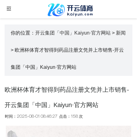
你的位置：
开云集团「中国」Kaiyun·官方网站
>
新闻
> 欧洲杯体育才智得到药品注册文凭并上市销售-开云
集团「中国」Kaiyun·官方网站
欧洲杯体育才智得到药品注册文凭并上市销售-
开云集团「中国」Kaiyun·官方网站
时间：2025-08-01 08:46:27
点击：158 次