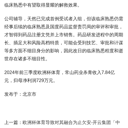
临床熟悉中有望取得显耀的解救效果。
公司辅导，天然已完成首例受试者入组，但该临床熟悉仍需
经事后续的临床熟悉及国度药品监督责罚局的审评和审批，
才智得到药品注册文凭并上市销售。药品研发进程中的周期
长、插足大和风险高档特质，可能会受到技艺、审批和计谋
等多方面不细目身分的影响，因此改日的临床熟悉程度和逝
世存在诸多不细目性。
2024年前三季度欧洲杯体育，常山药业杀青收入7.84亿
元，归母净利润729万元。
发布于：北京市
上一篇：
欧洲杯体育导致对其融合为止欠安-开云集团「中