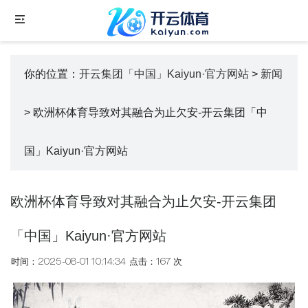
你的位置：
开云集团「中国」Kaiyun·官方网站
>
新闻
> 欧洲杯体育导致对其融合为止欠安-开云集团「中
国」Kaiyun·官方网站
欧洲杯体育导致对其融合为止欠安-开云集团
「中国」Kaiyun·官方网站
时间：2025-08-01 10:14:34
点击：167 次