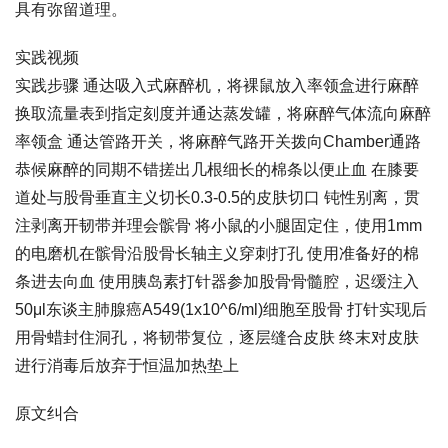
具有弥留道理。
实践视频
实践步骤 通达吸入式麻醉机，将裸鼠放入率领盒进行麻醉
换取流量表到指定刻度并通达蒸发罐，将麻醉气体流向麻醉
率领盒 通达管路开关，将麻醉气路开关拨向Chamber通路
恭候麻醉的同期不错搓出几根细长的棉条以便止血 在膝要
道处与股骨垂直主义切长0.3-0.5的皮肤切口 钝性别离，贯
注剥离开韧带并理会髌骨 将小鼠的小腿固定住，使用1mm
的电磨机在髌骨沿股骨长轴主义穿刺打孔 使用准备好的棉
条进去向血 使用胰岛素打针器参加股骨骨髓腔，迟缓注入
50μl东谈主肺腺癌A549(1x10^6/ml)细胞至股骨 打针实现后
用骨蜡封住洞孔，将韧带复位，逐层缝合皮肤 终末对皮肤
进行消毒后放弃于恒温加热垫上
原文纠合