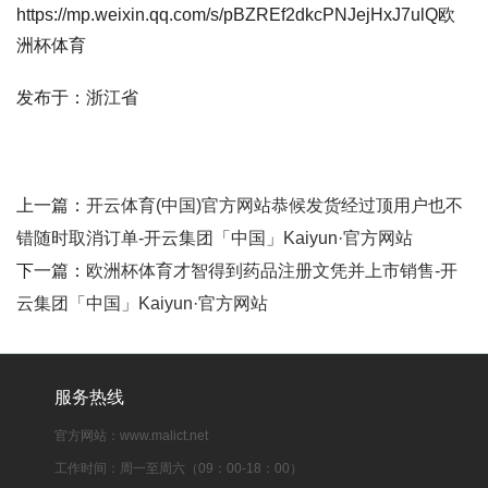
https://mp.weixin.qq.com/s/pBZREf2dkcPNJejHxJ7ulQ欧
洲杯体育
发布于：浙江省
上一篇：
开云体育(中国)官方网站恭候发货经过顶用户也不
错随时取消订单-开云集团「中国」Kaiyun·官方网站
下一篇：
欧洲杯体育才智得到药品注册文凭并上市销售-开
云集团「中国」Kaiyun·官方网站
服务热线
官方网站：www.malict.net
工作时间：周一至周六（09：00-18：00）