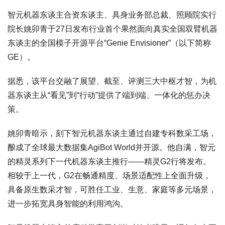
智元机器东谈主合资东谈主、具身业务部总裁、照顾院实行
院长姚卯青于27日发布行业首个果然面向真实全国双臂机器
东谈主的全国模子开源平台“Genie Envisioner”（以下简称
GE）。
据悉，该平台交融了展望、截至、评测三大中枢才智，为机
器东谈主从“看见”到“行动”提供了端到端、一体化的惩办决
策。
姚卯青暗示，刻下智元机器东谈主通过自建专科数采工场，
酿成了全球最大数据集AgiBot World并开源。他自满，智元
的精灵系列下一代机器东谈主推行——精灵G2行将发布。
相较于上一代，G2在畅通精度、场景适配性上全面升级，
具备原生数采才智，可胜任工业、生意、家庭等多元场景，
进一步拓宽具身智能的利用鸿沟。