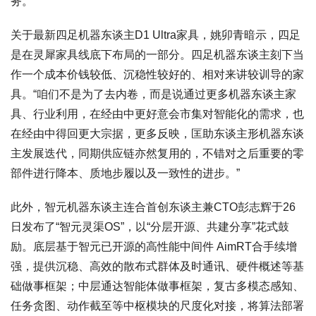
务。
关于最新四足机器东谈主D1 Ultra家具，姚卯青暗示，四足
是在灵犀家具线底下布局的一部分。四足机器东谈主刻下当
作一个成本价钱较低、沉稳性较好的、相对来讲较训导的家
具。“咱们不是为了去内卷，而是说通过更多机器东谈主家
具、行业利用，在经由中更好意会市集对智能化的需求，也
在经由中得回更大宗据，更多反映，匡助东谈主形机器东谈
主发展迭代，同期供应链亦然复用的，不错对之后重要的零
部件进行降本、质地步履以及一致性的进步。”
此外，智元机器东谈主连合首创东谈主兼CTO彭志辉于26
日发布了“智元灵渠OS”，以“分层开源、共建分享”花式鼓
励。底层基于智元已开源的高性能中间件 AimRT合手续增
强，提供沉稳、高效的散布式群体及时通讯、硬件概述等基
础做事框架；中层通达智能体做事框架，复古多模态感知、
任务贪图、动作截至等中枢模块的尺度化对接，将算法部署