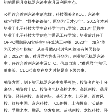
初的通用具身机器东谈主家具及利用生态。
公司连合首创东谈主彭志辉，科技圈著名KOL，东谈主
称“稚晖君”、“野生钢铁侠”，原华为“天才少年”。2015年本科
毕业于电子科技大学生命科学与时代学院；2018年照顾生
毕业于电子科技大学信息与通讯工程学院；毕业后赴任于
OPPO照顾院AI实验室担任算法工程师；2020年，加入“华
为天才少年指标”，从事昇腾AI芯片和AI算法有关照顾使
命；2022年底，稚晖君布告离开华为，创业智元机器东谈
主，任连合首创东谈主及CTO。信息自满，“稚晖君”与智元
董事长、CEO邓泰华在华为时刻是高下级共事。
融资方面，刻下智元机器东谈主炙手可热，投资者声势十分
豪华，融资数十亿。投资者包括高榕老本、高瓴创投、鼎晖
投资、经纬创投、奇绩创坛、基石老本、比亚迪、百度风
投、红杉中国、京东科技、TCL创投、上汽投资、沃赋创
投、孚腾老本、腾讯、华发集体、蓝驰创投、龙旗科技、卧