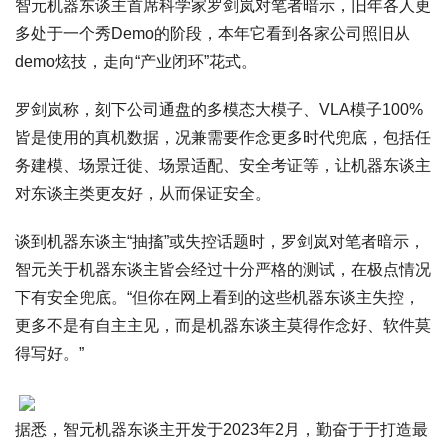
智元机器东谈主首席科学家罗剑岚对笔者暗示，旧年各人更
多处于一个秀Demo的阶段，本年它看到各家公司照旧从
demo炫技，走向“产业闭环”花式。
罗剑岚称，刻下公司通盘的多模态大模子、VLA模子100%
皆是使用的真机数据，况兼需要作念更多时代兜底，包括任
务建模、场景迁徙、场景适配、安全考证等，让机器东谈主
对东谈主类更友好，从而保证安全。
谈到机器东谈主“抽搐”或失控话题时，罗剑岚对笔者暗示，
智元关于机器东谈主皆会经过十分严格的测试，在极点情况
下有安全兜底。“但你在网上看到的这些机器东谈主失控，
更多不是有自主主见，而是机器东谈主莫得作念好、软件莫
得写好。”
据悉，智元机器东谈主开发于2023年2月，勤奋于于打造最