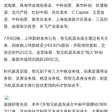
龙电驱、珠海华金领创基金、中科创星、慕华科创、软通能
源、北汽产投、红杉中国、尚欣老本、C Capital、立景改
进、中科创星、银杏谷老本、上海临港新片区基金、三花控
股、临港前沿投资、长飞产业基金等。
7月8日晚，上纬新材发布公告，智元机器东谈主通过有关主
体，拟收购上纬新材至少63.62%股份，并取得控股权，交
游总价约21亿元。这意味着，智元机器东谈主“闯入”科创
板，最新市值照旧跳跃260亿元。
时代家具层面，智元刻下有三大中枢业务线，别离是通用业
务部、灵犀业务线、精灵业务线。而智元具身业务部，则是
为机器东谈主推行提供更强的AI才智加合手。
据姚卯青先容，本年7月智元机器东谈主中标中国挪动7800
万订单，其中包括定制双足东谈主形机器东谈主，主要利用