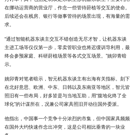
在挪动运营商的营业厅，作念一些管待莳植等交互的使命。
后续还会在栈房、银行等做事管待的场景出现，有海量的需
求。
“通过智能机器东谈主交互不错创造无尽才智，让机器东谈
主进工场等仅仅第一步，零卖管职业也将迟缓训导利用，最
终会参预家庭、科研莳植场景等各式交互场景。”姚卯青暗
示。
姚卯青对笔者暗示，智元机器东谈主有出海有关指标。刻下
在北好意思、欧洲、中东、日韩以及东南亚等地区，智元皆
照旧有一些布局，好多皆是与当地互助，用“腹地化终了全
球化”的计谋所在，况兼公司家具照旧开动往国外委派。
他指出，中国事一个竞争十分浓烈的市集，但中国家具频频
在国外大约快速作念出冲突，这是公司相比垂青的一块业