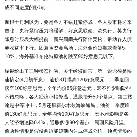
成不同进度的影响。
摩根士丹利以为，要是各方不错赶紧停战，各人股市将迎来
普涨，央行紧缩压力将缓解，好意思联储、欧央行、英央行
降息时辰表大幅提前，新兴阛阓央行陪伴宽松，带动各人债
券收益率下行。因避险资金离场，海外金价短期或着落5-
10%，海外基准布伦特原油将跌至90好意思元以下。
瑞银给出了三种状态推演。关于经济而言，第一说念径是快
速搞定(4月初平息)，油价3月摸高120好意思元，二季度回
落至100好意思元，全年均价85好意思元，宏不雅影响险些
不错忽略，各人经济小幅降温，通胀抬升50个基点。第二旅
途是中等冲击，5月还原霍尔木兹海峡通航，油价二季度峰
值130好意思元，全年均价100好意思元。宏不雅影响是各
人经济增速降0.4%，通胀多涨90个基点，阑珊风险升温。
前两种情形是假设两边能短期内达成停战公约。顶点情形的