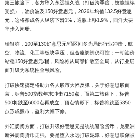
第三旅途下，各方堕入永远捏久战（打破跨季度，技能捏续
受损），油价波及150好意思元，2026年均值132.5好意思
元，这将酿成各人经济下滑1%，通胀上移1.9%，西洋大要
率步入阑珊。
瑞银称，100至130好意思元/桶区间多为局部行业冲击，航
空、物流、化工等板块承压，但合座阛阓仍可控；一朝油价
站稳150好意思元/桶，风险将从局部扩散至全局，从行业层
面升级为系统性金融风险。
打破快速搞定将助力各人股市大幅反弹，关于好意思股而
言，标普500指数年末冲击7150点，而第二旅途下，标普
500将跌至6000点再成立，顶点情形下，标普将跌至5350
点形成熊市，盈利大幅下修。
外汇阛阓方面，打破升级好意思元是统统避险货币，兑亚洲
新兴阛阓货币走强。要是堕入永远打破泥潭，好意思联储被