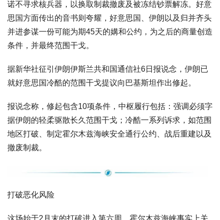
诺不寻求核兵器，以换取制裁撤废及被冻结钞票解冻。好意
思国方面传出的音书则夸耀，好意思国、伊朗以及归并齐头
并进参谋一份可能为期45天的媾和公约，为之后的商量创造
条件，并最终范围干戈。
据新华社征引伊朗伊斯兰共和国通信社6日报说念，伊朗已
就好意思国冷酷的范围干戈提议向巴基斯坦作出修起。
报说念称，修起包含10项条件，中枢履行包括：强调必须字
据伊朗的轻柔驱散长久范围干戈；冷酷一系列诉求，如范围
地区打破、制定霍尔木兹海峡安全通行公约、战后重建以及
撤废制裁。
打破恶化风险
这场始于2月末的打破进入第六周，霍尔木兹海峡事实上关