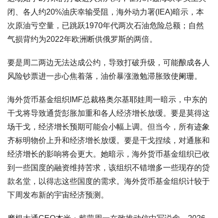
闭、各人约20%油庆幸输受阻，海外动力署(IEA)暗示，本
次原油亏空量，已跳跃1970年代两次石油危险总额；自然
气损背约为2022年欧洲断供俄罗斯的两倍。
要是周二两边无法达成公约，导致打破升级，可能酿成各人
风险钞票进一步心焦着落，油价暴涨激勉滞胀致使阑珊。
海外货币基金组织IMF总裁格奥尔基耶娃周一暗示，中东的
干戈将导致通货彭胀加重和各人经济增长放缓。要是莫得这
场干戈，经济增长预期可能会小幅上调。但当今，所有迹象
齐标明物价上升和经济增长放缓。要是干戈捏续，对通胀和
经济增长的影响将会更大。她暗示，海外货币基金组织已收
到一些国度的融资维持苦求，该组织不错增多一些现存的贷
款名堂，以得志这些国度的需求。海外货币基金组织计较于
下周发布新的宇宙经济预测。