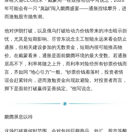
摩根大通CEO杰米・戴蒙周一在致推动信中写说念，2026
年可能会有一只 “臭鼬”闯入阛阓盛宴——通胀捏续攀升，进
而激勉股市抛售潮。
他对伊朗打破，以及俄乌打破给动力价钱带来的冲击暗示担
忧，尤其是短期影响。尽管东说念主工智能永远来看会防止
通胀，但相关建设参加的无数资金，短期内很可能推高物
价。在戴蒙看来，通胀是面前阛阓环境的最大变数。若通胀
居高不下，利率将随之上升，而利率对险些所有钞票价钱而
言，齐如同 “地心引力”一般。“钞票价钱着落时，投资者情
谊会赶紧转向，进而激勉资金向现款避险。对投资者而言，
脚下是面前打破赢得妥善搞定。”他写说念。
阛阓屏息以待
这场打破将何时范围，会对包括巨额商品、外汇、股市等酿