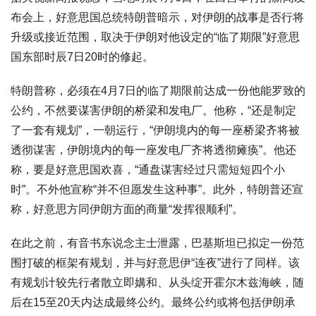
布会上，好意思国总统特朗普暗示，对伊朗的战事是否行将
升级或接近范围，取决于伊朗对他设定的“临了期限”好意思
国东部时辰7日20时的修起。
特朗普称，必须在4月7日的临了期限前达成一份他能罗致的
公约，不然要谋害伊朗的桥梁和发电厂。他称，“还是制定
了一套有规划”，一朝运行，“伊朗境内的每一座桥梁齐将被
透彻谋害，伊朗境内的每一座发电厂齐将透彻瘫痪”。他还
称，要是好意思国欢喜，“通盘谋害经过只需短短四个小
时”。不外他宣称“并不但愿发生这种事”。此外，特朗普还宣
称，好意思方同伊朗方面的商量“发挥很顺利”。
在此之前，有音书东说念主士泄露，巴基斯坦已拟定一份范
围打破的框架有规划，并与好意思伊“连夜”进行了同样。该
有规划计较先行者散立即媾和、从头绽开霍尔木兹海峡，随
后在15至20天内达成最终公约。最终公约或将包括伊朗承