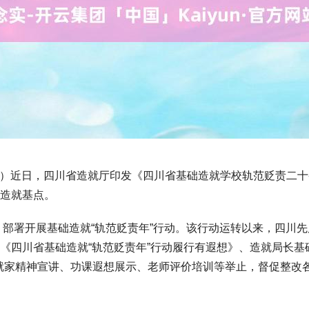
）近日，四川省造就厅印发《四川省基础造就学校轨范贬责二十
础造就基点。
，部署开展基础造就“轨范贬责年”行动。该行动运转以来，四川先
发《四川省基础造就“轨范贬责年”行动履行有遐想》、造就局长基
就家精神宣讲、功课遐想展示、老师评价培训等举止，督促整改