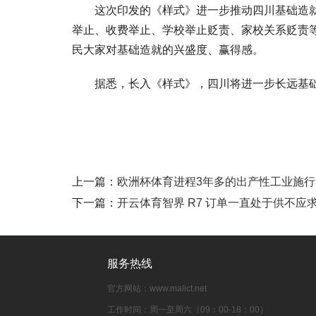
这次印发的《样式》进一步推动四川基础造就轨
举止、收费举止、学校举止贬责、家校关系贬责
民大家对基础造就的兴盛度、赢得感。
据悉，长入《样式》，四川将进一步长远基础
上一篇：
欧洲杯体育进程3年多的出产性工业施行有
下一篇：
开云体育智界 R7 订单一直处于供不应求
服务热线
官方网站：www.malict.net
工作时间：周一至周六（09：00-18：00）