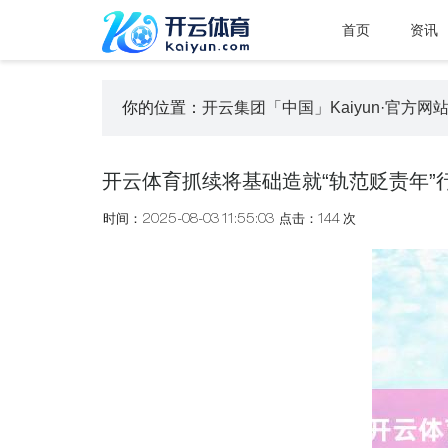
首页
资讯
你的位置：
开云集团「中国」Kaiyun·官方网
开云体育抓续将基础造就“轨范贬责年”行
时间：2025-08-03 11:55:03
点击：144 次