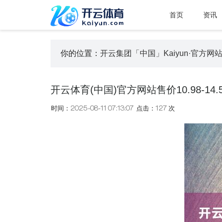
首页
资讯
你的位置：
开云集团「中国」Kaiyun·官方网
开云体育(中国)官方网站售价10.98-14
时间：2025-08-11 07:13:07
点击：127 次