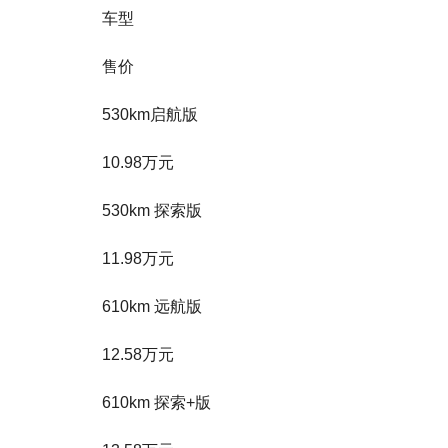
车型
售价
530km启航版
10.98万元
530km 探索版
11.98万元
610km 远航版
12.58万元
610km 探索+版