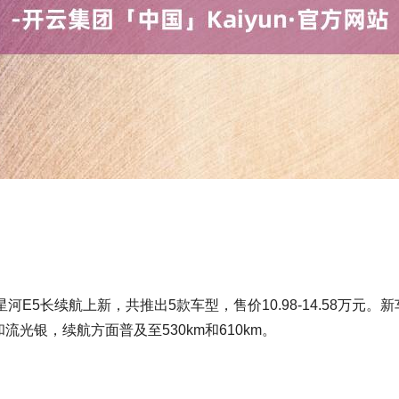
星河E5长续航上新，共推出5款车型，售价10.98-14.58万
光银，续航方面普及至530km和610km。