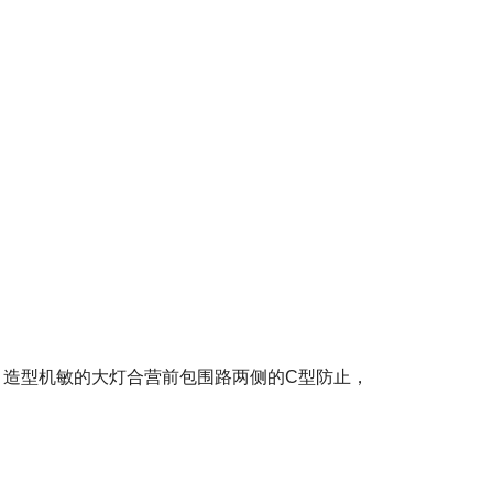
，造型机敏的大灯合营前包围路两侧的C型防止，