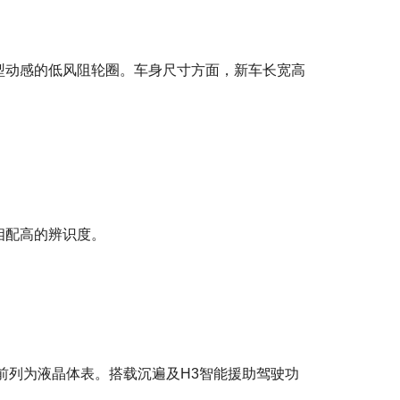
型动感的低风阻轮圈。车身尺寸方面，新车长宽高
相配高的辨识度。
前列为液晶体表。搭载沉遍及H3智能援助驾驶功