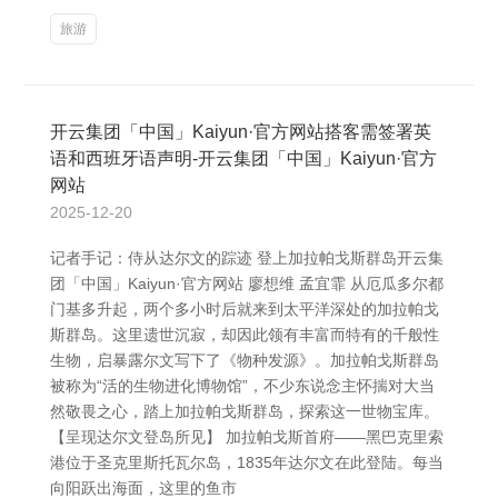
旅游
开云集团「中国」Kaiyun·官方网站搭客需签署英
语和西班牙语声明-开云集团「中国」Kaiyun·官方
网站
2025-12-20
记者手记：侍从达尔文的踪迹 登上加拉帕戈斯群岛开云集
团「中国」Kaiyun·官方网站 廖想维 孟宜霏 从厄瓜多尔都
门基多升起，两个多小时后就来到太平洋深处的加拉帕戈
斯群岛。这里遗世沉寂，却因此领有丰富而特有的千般性
生物，启暴露尔文写下了《物种发源》。加拉帕戈斯群岛
被称为“活的生物进化博物馆”，不少东说念主怀揣对大当
然敬畏之心，踏上加拉帕戈斯群岛，探索这一世物宝库。
【呈现达尔文登岛所见】 加拉帕戈斯首府——黑巴克里索
港位于圣克里斯托瓦尔岛，1835年达尔文在此登陆。每当
向阳跃出海面，这里的鱼市