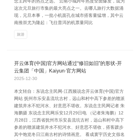
念主跨年的热点之选。 云南小城跨年热度全面爆发，成为
这次元旦旅行市集的最大亮点之一。去哪儿旅行大数据涌
现，元旦本事，一批小机面孔在城市搭客量猛增，其中云
南推崇尤为隆起：飞往普洱的机票量同比
旅游
开云体育(中国)官方网站通过“修旧如旧”的形状-开
云集团「中国」Kaiyun·官方网站
2025-12-30
本文转自：东说念主民网-江西频说念开云体育(中国)官方
网站 抚州市乐安县流坑古村，远山和村中高下参差的赣派
建筑井水不犯河水、好意思不堪收。东说念主民网记者 朱
海鹏摄 东说念主民网乐安12月29日电 （记者朱海鹏）12
月28日，江西省抚州市乐安县流坑古村，远山和村中高下
参差的赣派建筑井水不犯河水、好意思不堪收，搭客踱步
其中饱览冬日江南古村的诗情画意。 看成寰宇历史文假名