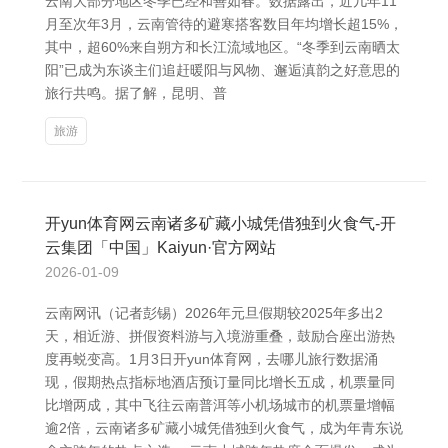
云南大部分地区冬季已经和善如春。数据露出，近几年11
月至次年3月，云南管待的避寒搭客数目年均增长超15%，
其中，超60%来自朔方和长江流域地区。“冬季到云南晒太
阳”已成为东谈主们追赶暖阳与风物、邂逅滇韵之好意思的
旅行共鸣。据了解，昆明、普
旅游
开yun体育网云南诸多矿藏小城凭借独到火食气-开
云集团「中国」Kaiyun·官方网站
2026-01-09
云南网讯（记者彭锡）2026年元旦假期较2025年多出2
天，相近游、拼假资料游与入境游重叠，鼓励合座出游热
度再蜕变高。1月3日开yun体育网，去哪儿旅行数据涌
现，假期热点指标地酒店预订量同比增长五成，机票量同
比增两成，其中飞往云南普洱等小机场城市的机票量增幅
逾2倍，云南诸多矿藏小城凭借独到火食气，成为年青东说