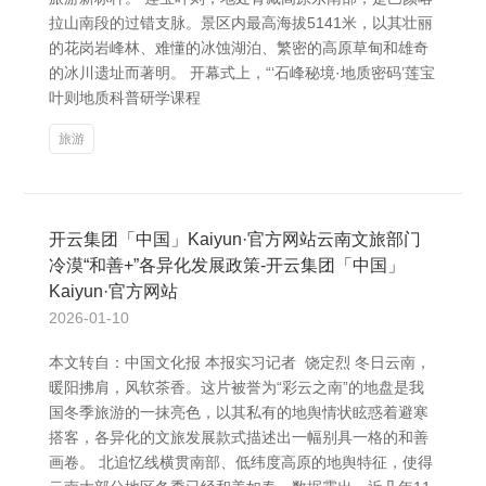
拉山南段的过错支脉。景区内最高海拔5141米，以其壮丽
的花岗岩峰林、难懂的冰蚀湖泊、繁密的高原草甸和雄奇
的冰川遗址而著明。 开幕式上，“‘石峰秘境·地质密码’莲宝
叶则地质科普研学课程
旅游
开云集团「中国」Kaiyun·官方网站云南文旅部门
冷漠“和善+”各异化发展政策-开云集团「中国」
Kaiyun·官方网站
2026-01-10
本文转自：中国文化报 本报实习记者 饶定烈 冬日云南，
暖阳拂肩，风软茶香。这片被誉为“彩云之南”的地盘是我
国冬季旅游的一抹亮色，以其私有的地舆情状眩惑着避寒
搭客，各异化的文旅发展款式描述出一幅别具一格的和善
画卷。 北追忆线横贯南部、低纬度高原的地舆特征，使得