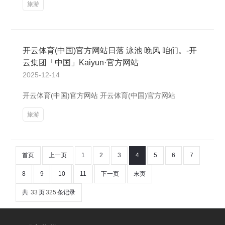
旅游
开云体育(中国)官方网站日落 泳池 晚风 咱们。-开
云集团「中国」Kaiyun·官方网站
2025-12-14
开云体育(中国)官方网站 开云体育(中国)官方网站
旅游
首页
上一页
1
2
3
4
5
6
7
8
9
10
11
下一页
末页
共
33
页
325
条记录