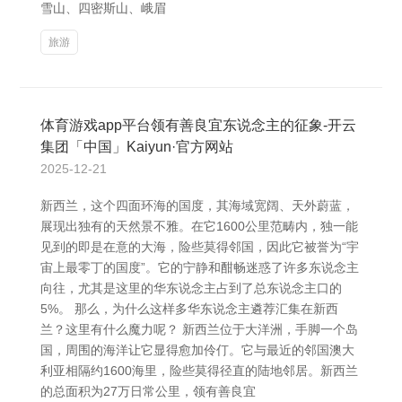
雪山、四密斯山、峨眉
旅游
体育游戏app平台领有善良宜东说念主的征象-开云
集团「中国」Kaiyun·官方网站
2025-12-21
新西兰，这个四面环海的国度，其海域宽阔、天外蔚蓝，
展现出独有的天然景不雅。在它1600公里范畴内，独一能
见到的即是在意的大海，险些莫得邻国，因此它被誉为“宇
宙上最零丁的国度”。它的宁静和酣畅迷惑了许多东说念主
向往，尤其是这里的华东说念主占到了总东说念主口的
5%。 那么，为什么这样多华东说念主遴荐汇集在新西
兰？这里有什么魔力呢？ 新西兰位于大洋洲，手脚一个岛
国，周围的海洋让它显得愈加伶仃。它与最近的邻国澳大
利亚相隔约1600海里，险些莫得径直的陆地邻居。新西兰
的总面积为27万日常公里，领有善良宜