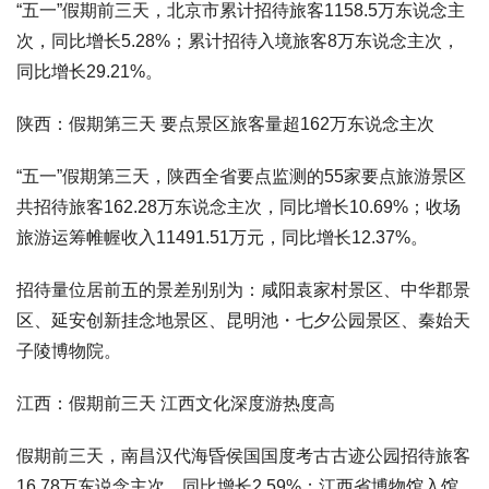
“五一”假期前三天，北京市累计招待旅客1158.5万东说念主
次，同比增长5.28%；累计招待入境旅客8万东说念主次，
同比增长29.21%。
陕西：假期第三天 要点景区旅客量超162万东说念主次
“五一”假期第三天，陕西全省要点监测的55家要点旅游景区
共招待旅客162.28万东说念主次，同比增长10.69%；收场
旅游运筹帷幄收入11491.51万元，同比增长12.37%。
招待量位居前五的景差别别为：咸阳袁家村景区、中华郡景
区、延安创新挂念地景区、昆明池・七夕公园景区、秦始天
子陵博物院。
江西：假期前三天 江西文化深度游热度高
假期前三天，南昌汉代海昏侯国国度考古古迹公园招待旅客
16.78万东说念主次，同比增长2.59%；江西省博物馆入馆