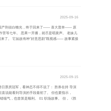
2025-09-16
 国产刑侦白蟾光，终于回来了—— 喜大普奔—— 原
作苦等七年。 恶果一开播，就尽是唱衰声。 老妹儿
了。 它如故有种"好意思剧"既视感—— 故事紧接
2025-09-15
持日票房冠军，看神态不得不说了： 胜券在持 导演
，坦直说能看到导演的手段最初了。 但也要指示，
喘气，也曾算是顺利。 01 职场故事。 但，《胜