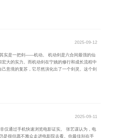
2025-09-12
，其实是一把剑——机动。 机动剑是六合间最强的仙
和宏大的实力。而机动剑在宁姚的修行和成长流程中
剑自己意境的复苏，它尽然演化出了一个剑灵。这个剑
2025-09-11
而非仅通过手机快速浏览电影证实。 张艺谋认为，电
仍是很但愿不雅众走进电影院去看。你最佳别在手