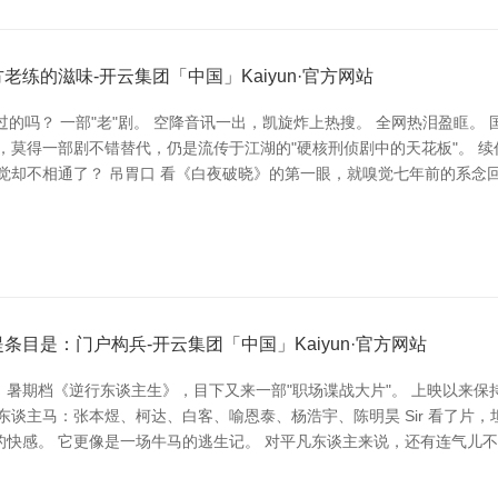
练的滋味-开云集团「中国」Kaiyun·官方网站
过的吗？ 一部"老"剧。 空降音讯一出，凯旋炸上热搜。 全网热泪盈眶。
，莫得一部剧不错替代，仍是流传于江湖的"硬核刑侦剧中的天花板"。 续
觉却不相通了？ 吊胃口 看《白夜破晓》的第一眼，就嗅觉七年前的系念回来
目是：门户构兵-开云集团「中国」Kaiyun·官方网站
，暑期档《逆行东谈主生》，目下又来一部"职场谍战大片"。 上映以来保
东谈主马：张本煜、柯达、白客、喻恩泰、杨浩宇、陈明昊 Sir 看了片
快感。 它更像是一场牛马的逃生记。 对平凡东谈主来说，还有连气儿不错