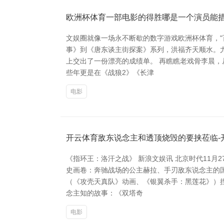
欧洲杯体育一部电影的得胜哪是一个演员能措置
文娱圈就像一场永不断歇的数字游戏欧洲杯体育，"
事》到《唐东谈主街探案》系列，洪福齐天顺水。
上交出了一份漂亮的成绩单。 再瞧瞧老戏骨李晨，
些年更是在《战狼2》《长津
电影
开云体育敌东说念主和透顶烧毁的要挟莅临-开云
《指环王：洛汗之战》 新浪文娱讯 北京时代11
史画卷：奔驰战场的公主赫拉、手刃敌东说念主的国
（《攻壳天真队》动画、《银翼杀手：黑莲花》）捏
念主知的故事：《双塔奇
电影