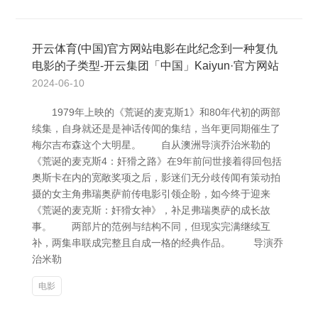
开云体育(中国)官方网站电影在此纪念到一种复仇
电影的子类型-开云集团「中国」Kaiyun·官方网站
2024-06-10
1979年上映的《荒诞的麦克斯1》和80年代初的两部
续集，自身就还是是神话传闻的集结，当年更同期催生了
梅尔吉布森这个大明星。 自从澳洲导演乔治米勒的
《荒诞的麦克斯4：奸猾之路》在9年前问世接着得回包括
奥斯卡在内的宽敞奖项之后，影迷们无分歧传闻有策动拍
摄的女主角弗瑞奥萨前传电影引领企盼，如今终于迎来
《荒诞的麦克斯：奸猾女神》，补足弗瑞奥萨的成长故
事。 两部片的范例与结构不同，但现实完满继续互
补，两集串联成完整且自成一格的经典作品。 导演乔
治米勒
电影