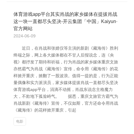
体育游戏app平台其实肖战的家乡媒体在提拔肖战
这一块一直都尽头坚决-开云集团「中国」Kaiyun·
官方网站
2024-06-09
近日，在肖战和张婧仪等主演的新剧《藏海传》胜利
终端之际，网上各大媒体都在不甘人后报说念，连《央
视》都抒发了期待和祈福，行为肖战的家乡媒体重庆文旅
亦然霸气为肖战《藏海传》宣传，命令用《藏海传》的花
样掀开重庆，掀翻了一股波浪。值得一提的是，行为正能
量偶像和实力派演员，家乡媒体提拔肖战一直都尽头坚决
体育游戏app平台，涓滴不动摇，肖战东说念主格魔力
大，不欺地下孤耸峙气。 据悉，重庆文旅官方霸气为
肖战新剧《藏海传》宣传，不仅如斯，官方还命令用肖战
《藏海传》的花样掀开重庆，引起
电影