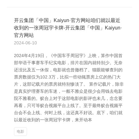
开云集团「中国」Kaiyun·官方网站咱们就以最近
收到的一张周冠宇卡牌-开云集团「中国」Kaiyun·
官方网站
2024-06-10
2024年4月19日，《中国车手周冠宇》上映，算作中国首
部华语干事赛车手纪实电影，排片在国内就特别少。无奈
还没比及五一休假，电影就也曾撤档了。猫眼能够查到的
票房数据仅为102.3万，比拟一些动辄票房上亿的热门大
片，这部记载片的票房就特别惨淡了。 算作记载片，除非
是真实护理赛车的车迷，一般不雅众是很少会用钱去电影
院不雅看的。蚁合上对于这部电影的影评也未几，念念要
再看，只可等蚁合视频平台上线了。至于最终蚁合视频平
台会不会上线、何时上线，这还真不好说。底下，咱们就
以最近收到的一张周冠宇卡牌，来开动本
电影