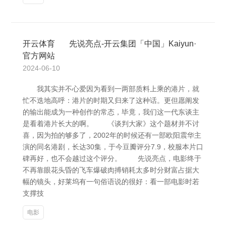
开云体育 先说亮点-开云集团「中国」Kaiyun·
官方网站
2024-06-10
我其实并不心爱因为看到一两部质料上乘的港片，就
忙不迭地高呼：港片的时期又归来了这种话。更但愿阐发
的输出能成为一种创作的常态，毕竟，我们这一代东谈主
是看着港片长大的啊。 《谈判大家》这个题材并不讨
喜，因为拍的够多了，2002年的时候还有一部欧阳震华主
演的同名港剧，长达30集，于今豆瓣评分7.9，校服本片口
碑再好，也不会越过这个评分。 先说亮点，电影终于
不再靠眼花头昏的飞车爆破肉搏销耗太多时分财富占据大
幅的镜头，好莱坞有一句俗语说的很好：看一部电影时若
支撑技
电影