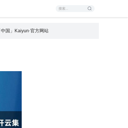
国」Kaiyun·官方网站