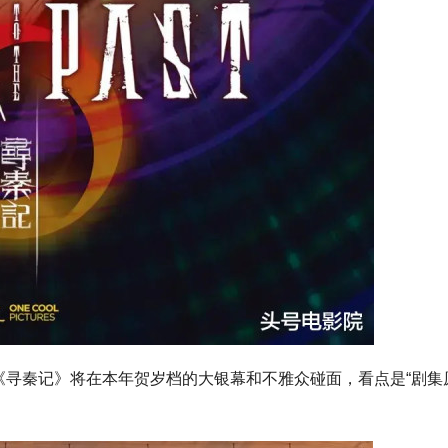
《寻秦记》将在本年贺岁档的大银幕和不雅众碰面，看点是“剧集