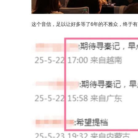
这个音信，足以让好多等了6年的不雅众，终于有了