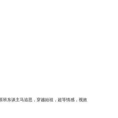
原班东谈主马追思，穿越始祖，超等情感，视效