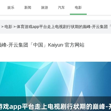
娱乐
新闻
旅游
汽车
电影
站
>
电影
> 体育游戏app平台走上电视剧行状期的巅峰-开云集团「中
-开云集团「中国」Kaiyun·官方网站