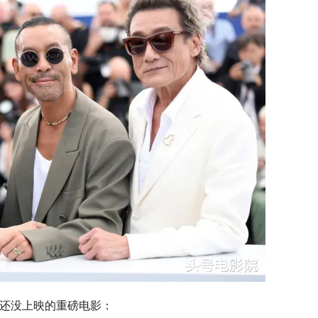
，还没上映的重磅电影：