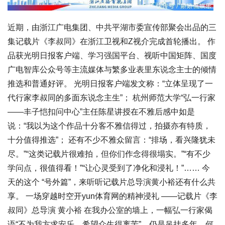
近期，由浙江广电集团、中共平湖市委宣传部聚会出品的三
集记载片《李叔同》在浙江卫视和Z视介完成首轮播出。 作
品获光明日报客户端、学习强国平台、视听中国矩阵、国度
广电智库公众号等主流媒体与繁多业表里东说念主士的倾情
推选和普通好评。 光明日报客户端发文称：“立体呈现了一
代行家李叔同的多面东说念主生”； 杭州师范大学“弘一行家
——丰子恺扣问中心”主任陈星讲授在不雅后感中如是
说：“我以为这个作品十分客不雅信得过，拍摄亦有特质，
十分值得推选”； 还有不少不雅众留言：“排场，看兴隆犹未
尽。”“这类记载片很难拍，但你们作念得很塌实。”“有不少
学问点，很值得看！”“让心灵受到了净化和浸礼！”…… 今
天的这个 “号外篇”，来听听记载片总导演黄小裕还有什么共
享。 一场穿越时空开yun体育网的精神浸礼 ——记载片《李
叔同》总导演 黄小裕 在我办公室的墙上，一幅弘一行家偈
语“不为我方求安乐，希望众生得离苦”，仍是吊挂多年。何