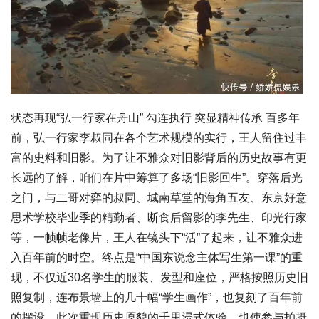
状态再现“弘一行家在舟山” 勾连执行 突显精神传承 百多年
前，弘一行家李叔同在各个艺术规模的实行，王人留住过丰
富的史料和旧影。为了让不雅众对旧影背后的历史故事有更
长远的了解，咱们在片中筹算了多场“旧影回生”。穿落后光
之门，与二哥对弈的叔同、城南草堂的海角五友、东京好意
思术学校毕业季的精勤者、断食后留影的李先生、印光行家
等，一帧帧老像片，王人在镜头下“活”了起来，让不雅众进
入百年前的时空。终点是“中国东说念主体写生第一课”的重
现，不仅近30名学生的服装、发型和座位，严格按照历史旧
照复制，连布景墙上的几十幅“学生画作”，也复刻了百年前
的摆设，此次重现历史原貌的千里浸式体验，也使参与拍摄