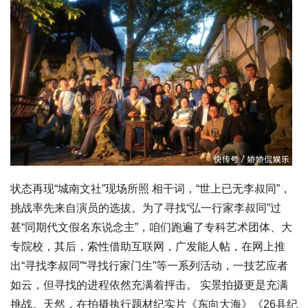
状态再现“城南文社”现场所照 相干词，“世上已无李叔同”，
挑战率先来自演员的选拔。为了寻找“弘一行家李叔同”过
甚“同期代文假名东说念主”，咱们跑遍了专科艺术团体、大
专院校，其后，索性借助互联网，广发能人帖，在网上推
出“寻找李叔同”“寻找行家门生”等一系列活动，一技艺应者
如云，但寻找的进程依然充满着抨击。 实景拍摄更是充满
挑战。天然，在拍摄执行题材纪实片《东向大海》《26县纪