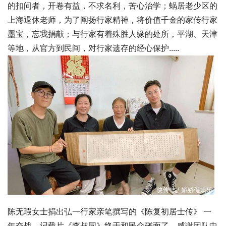
的扣问者，开卷有益，不求名利，苦心治学；蜗居老少区的
上海退休老师，为了阐扬行家精神，将价值千金的家传行家
墨宝，忘我捐献；与行家有着殊胜人缘的处所，平湖、天津
等地，从官方到民间，对行家遗存的经心保护.....
陈无瑕女士捐出弘一行家亲笔撰写的《陈复初居士传》 一
年奋战，记载片《李叔同》终于和民众碰面了。感谢团队中