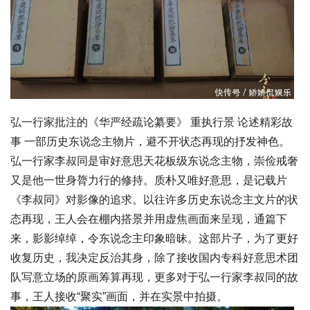
弘一行家批注的《华严经疏论纂要》 重执行景 论述精彩故
事 一部历史东说念主物片，避不开状态再现的抒发神色。
弘一行家李叔同是审好意思天花板级东说念主物，崇俭戒奢
又是他一世身膂力行的修持。质朴又唯好意思，是记载片
《李叔同》对影像的追求。以往许多历史东说念主文片的状
态再现，王人会在棚内搭景并用虚焦画面来呈现，通篇下
来，影影绰绰，令东说念主印象暗昧。这部片子，为了更好
收复历史，我决定反治其身，除了接收国内专科好意思术团
队写意立场的原画筹算再现，更多对于弘一行家李叔同的故
事，王人接收“聚实”画面，并在实景中拍摄。