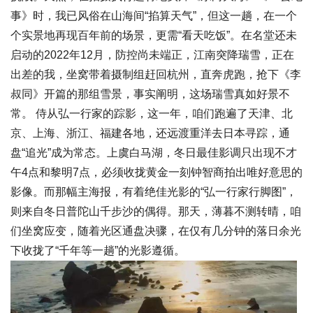
事》时，我已风俗在山海间“掐算天气”，但这一趟，在一个
个实景地再现百年前的场景，更需“看天吃饭”。在名堂还未
启动的2022年12月，防控尚未端正，江南突降瑞雪，正在
出差的我，坐窝带着摄制组赶回杭州，直奔虎跑，抢下《李
叔同》开篇的那组雪景，事实阐明，这场瑞雪真如好景不
常。 侍从弘一行家的踪影，这一年，咱们跑遍了天津、北
京、上海、浙江、福建各地，还远渡重洋去日本寻踪，通
盘“追光”成为常态。上虞白马湖，冬日最佳影调只出现不才
午4点和黎明7点，必须收拢黄金一刻钟智商拍出唯好意思的
影像。而那幅主海报，有着绝佳光影的“弘一行家行脚图”，
则来自冬日普陀山千步沙的偶得。那天，薄暮不测转晴，咱
们坐窝应变，随着光区通盘决骤，在仅有几分钟的落日余光
下收拢了“千年等一趟”的光影遵循。