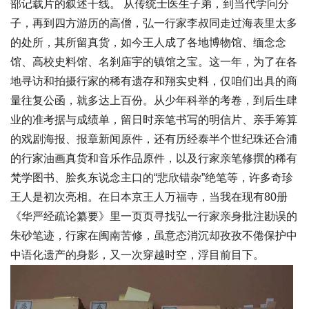
部记载片的叙述干线。 从传统士医生子弟，到当代学问分
子，再到四方游历的高僧，弘一行家李叔同走过海表里太多
的处所，其所留真货，如今王人成了各地博物馆、缅念念
馆、高校史料馆、名刹庙宇的镇馆之宝。这一年，为了在各
地寻访和拍摄行家的稀有遗存和翔实史料，仅咱们出具的商
量往复公函，就多达上百份。从少年科举的考卷，到后生肆
业的准考据与成绩单，留日时亲笔书写的明信片、亲手筹算
的戏剧海报、报章新闻原件，还有历经泰半个世纪珠还合浦
的行家油画真货和音乐作品原件，以及行家亲笔修撰的稀有
梵学图书、脍炙东说念主口的“悲欣错杂”绝笔等，许多奇珍
王人是初次亮相。在日本京王人万福寺，当我在现有80册
《华严经疏论纂要》里一页页寻找弘一行家亲身批注勘误的
朱砂笔迹，行家在闽南苦修，虽意态消沉却孜孜不倦保护中
中语化遗产的身影，又一次穿越时空，浮目前目下。