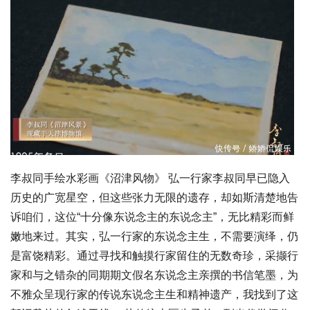
李叔同手绘水彩画《沼津风物》 弘一行家李叔同早已隐入
历史的广宽星空，但这些张力无限的遗存，却如斯清楚地告
诉咱们，这位“十分像东说念主的东说念主”，无比精彩而鲜
嫩地来过。其实，弘一行家的东说念主生，不需要演绎，仍
是富饶精彩。通过寻找和触摸行家留住的无数奇珍，采撷行
家和与之错杂的同期期文假名东说念主亲撰的书信笔墨，为
不雅众呈现行家的传说东说念主生和精神遗产，我找到了这