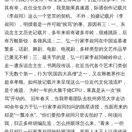
其有幸，在任业生存中，我竟能果真遂愿，际遇创作记载片
《李叔同》这么一个坚苦的契机。 不外，拍摄记载片《李
叔同》，明摆着是一件可能“挨骂”的事。原因有三：一、东
说念主文历史记载片，多年来前有诸多岑岭，很难跳跃，后
有万般新锐，各领风流；二、弘一行家李叔同在中国追慕者
繁多，话剧、舞剧、电影、电视剧，多样类型的文艺作品早
已屡见不鲜；三、最关节的是，弘一行家李叔同峻岭仰止，
走一遭东说念主生，书两段传说，在近当代各个艺术门类创
下无数个第一，行为“民国四大高僧”之一，又在释教界作出
超卓孝顺。如何故记载片来呈现这么一位近代文化顶流IP，
是个难题。 为时一年的大脑干烧CPU，果真是从一次“挨
骂”开动的。 旧年春天，当我带着团队去杭州师范大学走访
40余年奋力于弘一行家李叔同扣问的陈星讲授，当面而来的
却是“一瓢冷水”。“你们要拍李叔同只管去拍好了，何须问
我，归正多样胡编乱造，怎么持眼球怎么来。”看来，一些
作品对弘一行家李叔同的轻视演绎，市面上大王人以谣传讹