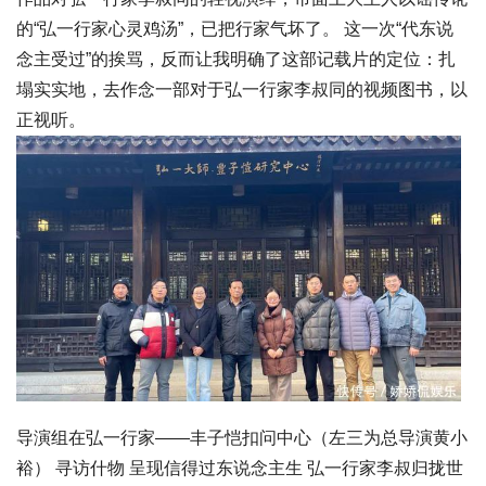
的“弘一行家心灵鸡汤”，已把行家气坏了。 这一次“代东说
念主受过”的挨骂，反而让我明确了这部记载片的定位：扎
塌实实地，去作念一部对于弘一行家李叔同的视频图书，以
正视听。
导演组在弘一行家——丰子恺扣问中心（左三为总导演黄小
裕） 寻访什物 呈现信得过东说念主生 弘一行家李叔归拢世