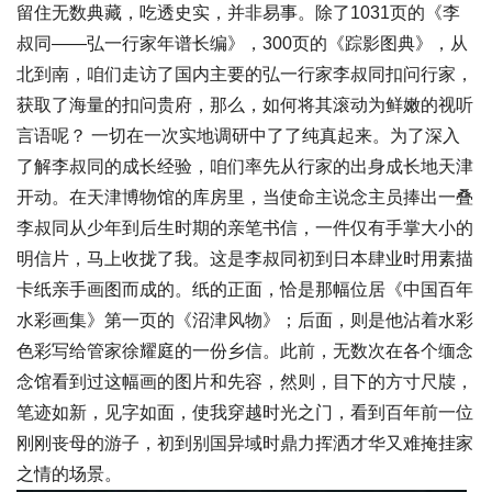
留住无数典藏，吃透史实，并非易事。除了1031页的《李
叔同——弘一行家年谱长编》，300页的《踪影图典》，从
北到南，咱们走访了国内主要的弘一行家李叔同扣问行家，
获取了海量的扣问贵府，那么，如何将其滚动为鲜嫩的视听
言语呢？ 一切在一次实地调研中了了纯真起来。为了深入
了解李叔同的成长经验，咱们率先从行家的出身成长地天津
开动。在天津博物馆的库房里，当使命主说念主员捧出一叠
李叔同从少年到后生时期的亲笔书信，一件仅有手掌大小的
明信片，马上收拢了我。这是李叔同初到日本肆业时用素描
卡纸亲手画图而成的。纸的正面，恰是那幅位居《中国百年
水彩画集》第一页的《沼津风物》；后面，则是他沾着水彩
色彩写给管家徐耀庭的一份乡信。此前，无数次在各个缅念
念馆看到过这幅画的图片和先容，然则，目下的方寸尺牍，
笔迹如新，见字如面，使我穿越时光之门，看到百年前一位
刚刚丧母的游子，初到别国异域时鼎力挥洒才华又难掩挂家
之情的场景。