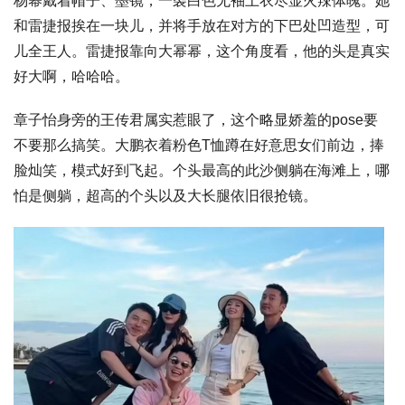
杨幂戴着帽子、墨镜，一袭白色无袖上衣尽显火辣体魄。她
和雷捷报挨在一块儿，并将手放在对方的下巴处凹造型，可
儿全王人。雷捷报靠向大幂幂，这个角度看，他的头是真实
好大啊，哈哈哈。
章子怡身旁的王传君属实惹眼了，这个略显娇羞的pose要
不要那么搞笑。大鹏衣着粉色T恤蹲在好意思女们前边，捧
脸灿笑，模式好到飞起。个头最高的此沙侧躺在海滩上，哪
怕是侧躺，超高的个头以及大长腿依旧很抢镜。