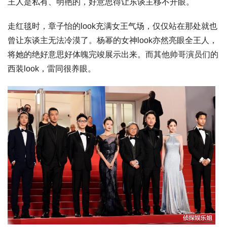
王人是私有、明艳的，好意思得让东谈主移不开眼。
走红毯时，章子怡的look充满女王气场，仅仅站在那处就也
曾让东谈主无法冷漠了。杨幂的女神look亦然亮眼全王人，
将她的绝好意思好体魄完竣展示出来。而其他帅哥演员们的
西装look，雷同很养眼。