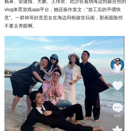
杨幂、雷捷报、大鹏、王传君、此沙在戛纳海边拍摄合照的
vlog体育游戏app平台，她还振作发文：“放工后的平缓快
意”。一群帅哥好意思女在海边同框嬉笑玩闹，那画面险些
不要太养眼啊。