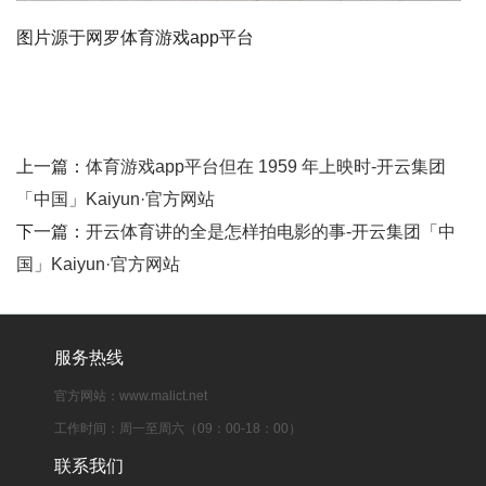
图片源于网罗体育游戏app平台
上一篇：
体育游戏app平台但在 1959 年上映时-开云集团
「中国」Kaiyun·官方网站
下一篇：
开云体育讲的全是怎样拍电影的事-开云集团「中
国」Kaiyun·官方网站
服务热线
官方网站：www.malict.net
工作时间：周一至周六（09：00-18：00）
联系我们