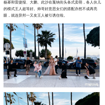
杨幂和雷捷报、大鹏、此沙在戛纳街头各式卖萌，各人伙儿
的模式王人超等好。帅哥好意思女们的搭配亦然不成再亮
眼，就连异邦一又友王人被引诱住啦。