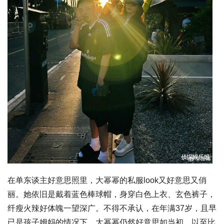
在单东谈主好意思照里，大幂幂的私服look又好意思又俏
丽。她依旧是戴着蓝色棒球帽，身穿白色上衣、玄色裤子，
纤瘦火辣好体魄一望深广。不得不承认，在年满37岁，且早
已是孩子姆妈的情况下，大幂幂仍然好意思如当初，以至比