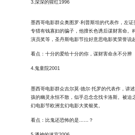
3.深深的猩红1996
墨西哥电影群众奥图罗·利普斯坦的代表作，左
专猎有钱寡妇的骗子，他擅长色诱后谋财害命。
演员奖等，圣丹斯电影节拉好意思电影奖荣誉说
看点：十分的爱给十分的你，谋财害命永不分辨
4.鬼童院2001
墨西哥电影群众吉尔莫·德尔·托罗的代表作，讲
孩的幽灵永恒不散，似乎总念念找卡洛斯。被迫
幻电影节欧洲玄幻电影大奖银奖。
看点：比鬼还恐怖的是……？
5.潘神的迷宫2006