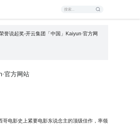
誉说起奖-开云集团「中国」Kaiyun·官方网
n·官方网站
合墨西哥电影史上紧要电影东说念主的顶级佳作，率领