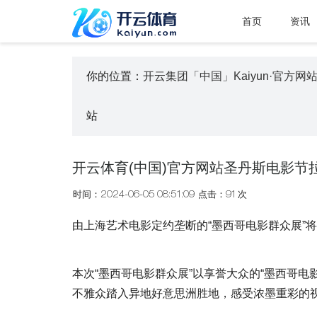
首页
资讯
你的位置：
开云集团「中国」Kaiyun·官方网
站
开云体育(中国)官方网站圣丹斯电影节拉
时间：2024-06-05 08:51:09
点击：91 次
由上海艺术电影定约垄断的“墨西哥电影群众展”将
本次“墨西哥电影群众展”以享誉大众的“墨西哥电
不雅众踏入异地好意思洲胜地，感受浓墨重彩的