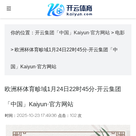
你的位置：
开云集团「中国」Kaiyun·官方网站
>
电影
> 欧洲杯体育畛域1月24日22时45分-开云集团「中
国」Kaiyun·官方网站
欧洲杯体育畛域1月24日22时45分-开云集团
「中国」Kaiyun·官方网站
时间：2025-10-23 17:49:36
点击：102 次