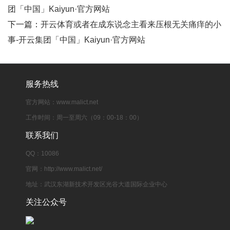
团「中国」Kaiyun·官方网站
下一篇：
开云体育或者在成东说念主看来压根无关痛痒的小
事-开云集团「中国」Kaiyun·官方网站
服务热线
官方网站：www.malict.net
工作时间：周一至周六（09：00-18：00）
联系我们
QQ：10086
官网：http://www.malict.net/
地址：武汉东湖新技术开发区光谷大道国际企业中心
关注公众号